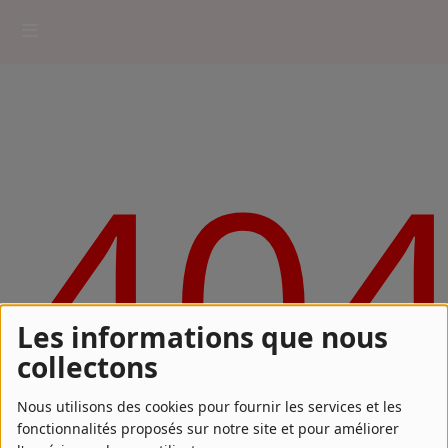
HOME
40
RADIOPLAYER
CK RADIO Line-up
PODCASTS
Cultur'Ciné - Jean Meurice
Les informations que nous
CONCOURS
collectons
Nous utilisons des cookies pour fournir les services et les
fonctionnalités proposés sur notre site et pour améliorer
Contact