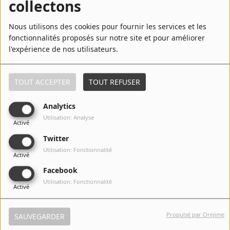
collectons
référence dans le paysage radiophonique belge.
Contact
Nous utilisons des cookies pour fournir les services et les
Marvin a commencé sa carrière très jeune et a su se faire
fonctionnalités proposés sur notre site et pour améliorer
remarquer grâce à son talent et sa passion.
Régie Publicitaire
l'expérience de nos utilisateurs.
Commentaires(0)
TOUT ACCEPTER
TOUT REFUSER
Fréquences
Analytics
Connectez-vous pour commenter cet article
Utilisation: Analyse
Activé
Recherche d'un titre
Twitter
SE CONNECTER
Utilisation: Fonctionnalité
Activé
Facebook
SE CONNECTER
Utilisation: Fonctionnalité
Activé
Propulsé par Orejime
SAUVEGARDER