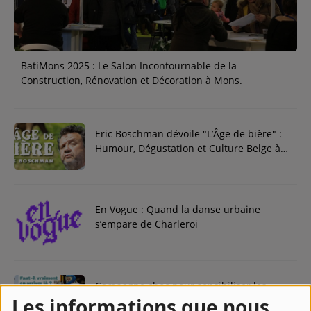
Contact
Régie Publicitaire
BatiMons 2025 : Le Salon Incontournable de la
Construction, Rénovation et Décoration à Mons.
Fréquences
Eric Boschman dévoile "L’Âge de bière" :
Humour, Dégustation et Culture Belge à
Gerpinnes
Recherche d'un titre
En Vogue : Quand la danse urbaine
s’empare de Charleroi
SE CONNECTER
Campagne choc pour sensibiliser les
automobilistes : "Faut-il vraiment en
Les informations que nous