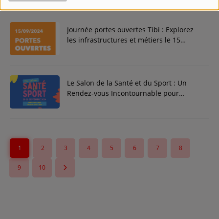
Journée portes ouvertes Tibi : Explorez
les infrastructures et métiers le 15
septembre !
Le Salon de la Santé et du Sport : Un
Rendez-vous Incontournable pour
Prendre Soin de Votre Bien-être
1
2
3
4
5
6
7
8
9
10