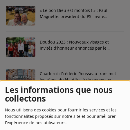
Contact
« Le bon Dieu est montois ! » : Paul
Magnette, président du PS, invité
surprise de la montée du Car d'Or et du
Régie Publicitaire
combat à Mons.
Doudou 2023 : Nouveaux visages et
invités d'honneur annoncés par le
Fréquences
bourgmestre Nicolas Martin pour une
Ducasse mémorable à Mons.
Charleroi : Frédéric Rousseau transmet
Recherche d'un titre
les rênes du Nautilus à de nouveaux
patrons
Les informations que nous
collectons
SE CONNECTER
Fleurus : Un an après, vers un avenir
Nous utilisons des cookies pour fournir les services et les
sans tabac et la protection des
fonctionnalités proposés sur notre site et pour améliorer
générations futures
l'expérience de nos utilisateurs.