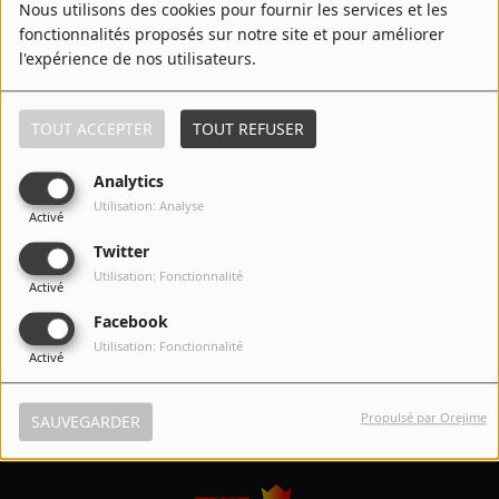
Nous utilisons des cookies pour fournir les services et les
Top 20 des titres les plus demandés par les auditeurs
Contact
fonctionnalités proposés sur notre site et pour améliorer
l'expérience de nos utilisateurs.
Spotify
Régie Publicitaire
TOUT ACCEPTER
TOUT REFUSER
Contact
Analytics
Fréquences
Utilisation: Analyse
Activé
RadioPlayer
Twitter
Utilisation: Fonctionnalité
Recherche d'un titre
Activé
Facebook
Utilisation: Fonctionnalité
Activé
SE CONNECTER
Propulsé par Orejime
SAUVEGARDER