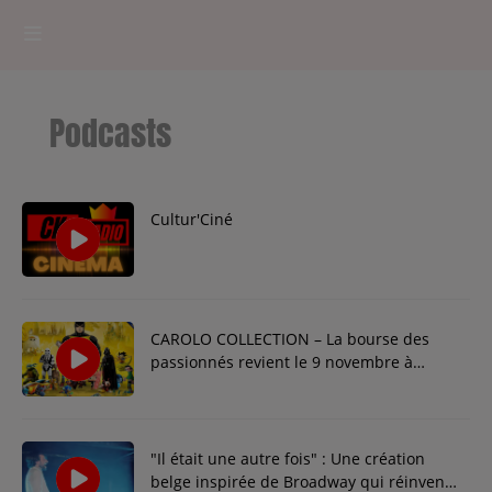
HOME
Podcasts
RADIOPLAYER
CK RADIO Line-up
Cultur'Ciné
PODCASTS
Cultur'Ciné - Jean Meurice
CAROLO COLLECTION – La bourse des
passionnés revient le 9 novembre à
CONCOURS
Charleroi
"Il était une autre fois" : Une création
Contact
belge inspirée de Broadway qui réinvente