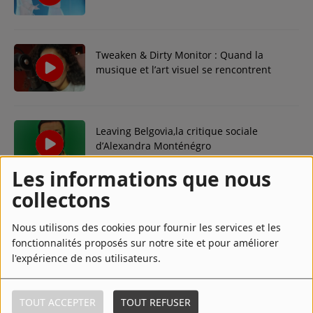
le conte de fées
Contact
Tweaken & Dirty Monitor : Quand la
Régie Publicitaire
musique et l’art visuel se rencontrent
Fréquences
Leaving Belgovia,la critique sociale
d’Alexandra Monténégro
Les informations que nous
Recherche d'un titre
collectons
RFI : Les journaux Monde
Nous utilisons des cookies pour fournir les services et les
SE CONNECTER
fonctionnalités proposés sur notre site et pour améliorer
l'expérience de nos utilisateurs.
CK RADIO Charleking
TOUT ACCEPTER
TOUT REFUSER