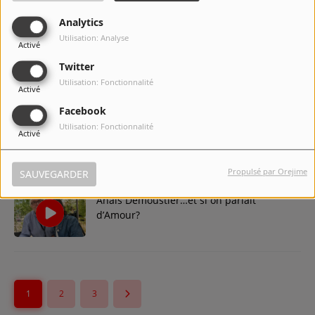
Analytics
Utilisation: Analyse
Activé
Vanessa Guide, reine incontestée de la
comédie…
Twitter
Utilisation: Fonctionnalité
Activé
Facebook
Olivier Bronckart… un homme de défis à
Utilisation: Fonctionnalité
Activé
la conquête d’un cinéma 2.0!
Propulsé par Orejime
SAUVEGARDER
Anaïs Demoustier…et si on parlait
d’Amour?
1
2
3