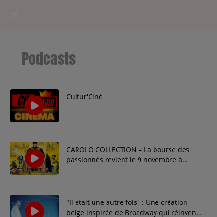
HOME
Podcasts
RADIOPLAYER
CK RADIO Line-up
Cultur'Ciné
PODCASTS
Cultur'Ciné - Jean Meurice
CAROLO COLLECTION – La bourse des
passionnés revient le 9 novembre à
CONCOURS
Charleroi
"Il était une autre fois" : Une création
Contact
belge inspirée de Broadway qui réinvente