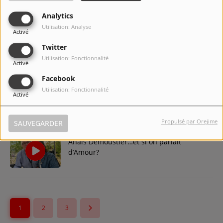
Analytics
Utilisation: Analyse
Activé
Vanessa Guide, reine incontestée de la
comédie…
Twitter
Utilisation: Fonctionnalité
Activé
Facebook
Olivier Bronckart… un homme de défis à
Utilisation: Fonctionnalité
Activé
la conquête d’un cinéma 2.0!
Propulsé par Orejime
SAUVEGARDER
Anaïs Demoustier…et si on parlait
d’Amour?
1
2
3