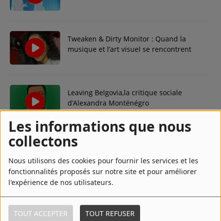
le conte de fées
Contact
Tweaken & Dirty Monitor : Quand la
Régie Publicitaire
musique et l’art visuel se rencontrent
Fréquences
Leaving Belgovia,la critique sociale
d’Alexandra Monténégro
Les informations que nous
Recherche d'un titre
collectons
RFI : Les journaux Monde
Nous utilisons des cookies pour fournir les services et les
SE CONNECTER
fonctionnalités proposés sur notre site et pour améliorer
l'expérience de nos utilisateurs.
CK RADIO Charleking
TOUT ACCEPTER
TOUT REFUSER