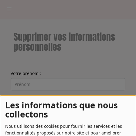
HOME
Supprimer vos informations
RADIOPLAYER
personnelles
CK RADIO Line-up
Votre prénom :
PODCASTS
Cultur'Ciné - Jean Meurice
Votre nom :
Les informations que nous
CONCOURS
collectons
Votre email :
Nous utilisons des cookies pour fournir les services et les
Contact
fonctionnalités proposés sur notre site et pour améliorer