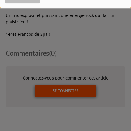
à la batterie.
Un trio explosif et puissant, une énergie rock qui fait un
plaisir fou !
1ères Francos de Spa !
Commentaires(0)
Connectez-vous pour commenter cet article
SE CONNECTER