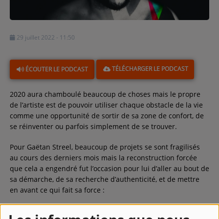
Contact
29 juillet 2022 - 11:50
Régie Publicitaire
TÉLÉCHARGER LE PODCAST
ÉCOUTER LE PODCAST
Fréquences
2020 aura chamboulé beaucoup de choses mais le propre
de l’artiste est de pouvoir utiliser chaque obstacle de la vie
comme une opportunité de sortir de sa zone de confort, de
Recherche d'un titre
se réinventer ou parfois simplement de se trouver.
Pour Gaëtan Streel, beaucoup de projets se sont fragilisés
au cours des derniers mois mais la reconstruction forcée
SE CONNECTER
que cela a engendré fut l’occasion pour lui d’aller au bout de
sa démarche, de sa recherche d’authenticité, et de mettre
en avant ce qui fait sa force :
Gaëtan est une armée d’un seul homme