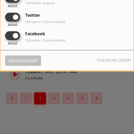
Utilisation: Analyse
Activé
SCÈNE SUR SAMBRE 2019 : L.E.J.
Twitter
il y a 6 ans
Utilisation: Fonctionnalité
Activé
SENEFFE FESTIVAL 2019 - Redleg
Facebook
il y a 6 ans
Utilisation: Fonctionnalité
Activé
CABARET VERT 2019 - David Monnier de l'agence
Française pour la biodiversité
Propulsé par Orejime
SAUVEGARDER
il y a 6 ans
CABARET VERT 2019 - IAM
il y a 6 ans
1
2
3
4
5