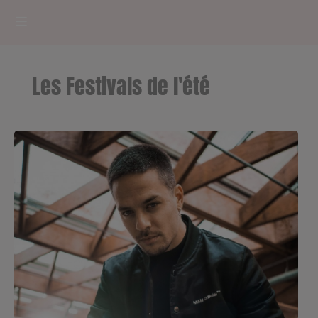
HOME
Les Festivals de l'été
RADIOPLAYER
CK RADIO Line-up
PODCASTS
Cultur'Ciné - Jean Meurice
CONCOURS
Contact