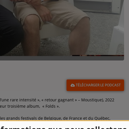
TÉLÉCHARGER LE PODCAST
’une rare intensité », « retour gagnant » – Moustique), 2022
 leur troisième album, « Folds ».
 les grands festivals de Belgique, de France et du Québec,
2 et 2015 pour CRACKS et MONT ROYAL, les 5 mecs sortis de