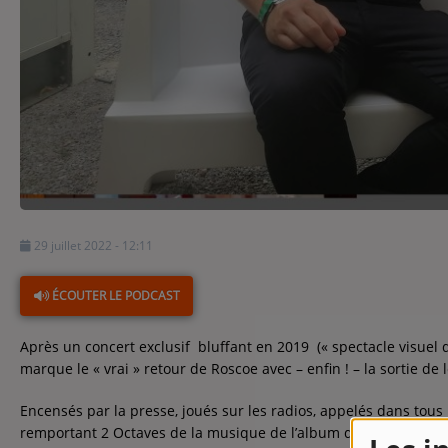
Contact
Contact
Régie Publicitaire
Fréquences
29 juillet 2022 - 12:11
Recherche d'un titre
ÉCOUTER LE PODCAST
Après un concert exclusif bluffant en 2019 (« spectacle visuel d
marque le « vrai » retour de Roscoe avec – enfin ! – la sortie de
Encensés par la presse, joués sur les radios, appelés dans tous
remportant 2 Octaves de la musique de l’album de l’année 201