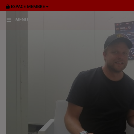
ESPACE MEMBRE
MENU
HOME
RADIOPLAYER
CK RADIO Line-up
PODCASTS
Cultur'Ciné - Jean Meurice
CONCOURS