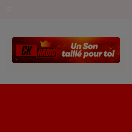
HOME
RADIOPLAYER
CK RADIO Line-up
PODCASTS
Cultur'Ciné - Jean Meurice
CONCOURS
Contact