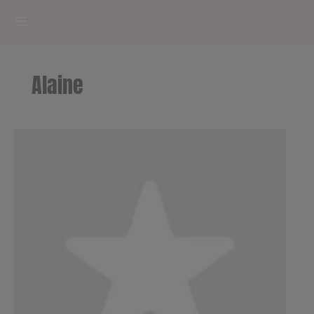
HOME
Alaine
RADIOPLAYER
CK RADIO Line-up
PODCASTS
Cultur'Ciné - Jean Meurice
CONCOURS
Contact