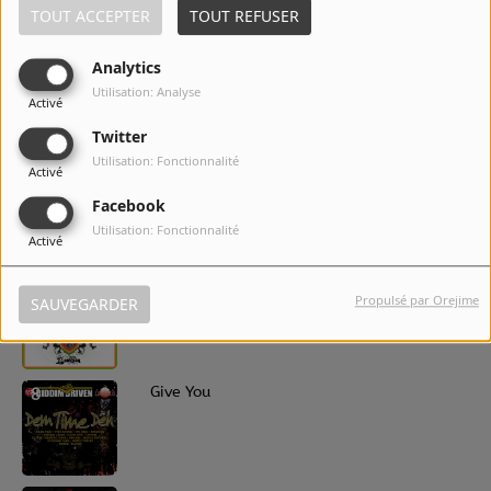
TOUT ACCEPTER
TOUT REFUSER
Analytics
5
Sincerely
Utilisation: Analyse
Activé
Twitter
Utilisation: Fonctionnalité
Activé
6
Lovers Prayer
Facebook
Utilisation: Fonctionnalité
Activé
7
No Ordinary Love
Propulsé par Orejime
SAUVEGARDER
8
Give You