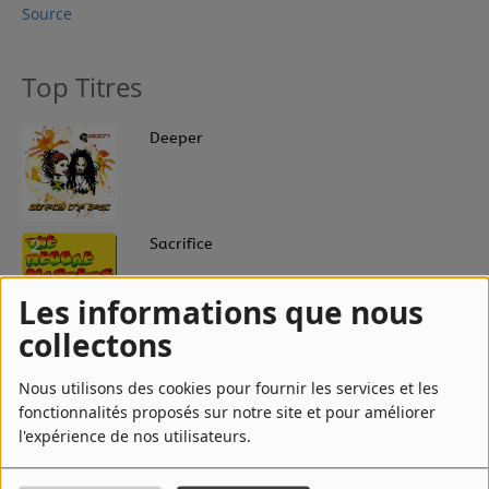
Source
Top Titres
1
Deeper
2
Sacrifice
Les informations que nous
collectons
3
Rise In Love
Nous utilisons des cookies pour fournir les services et les
fonctionnalités proposés sur notre site et pour améliorer
l'expérience de nos utilisateurs.
4
Wine