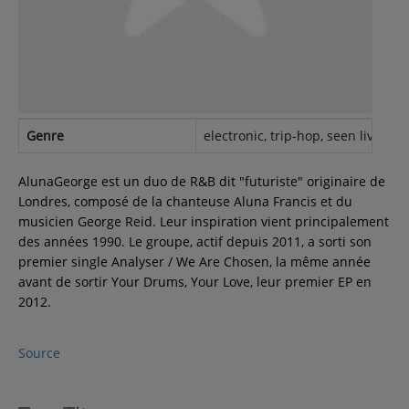
Contact
Régie Publicitaire
Genre
electronic, trip-hop, seen live, in
Fréquences
AlunaGeorge est un duo de R&B dit "futuriste" originaire de
Londres, composé de la chanteuse Aluna Francis et du
musicien George Reid. Leur inspiration vient principalement
Recherche d'un titre
des années 1990. Le groupe, actif depuis 2011, a sorti son
premier single Analyser / We Are Chosen, la même année
avant de sortir Your Drums, Your Love, leur premier EP en
2012.
SE CONNECTER
Source