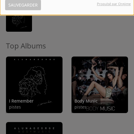
Propulsé par Orejime
SAUVEGARDER
10
Not Above Love
Top Albums
I Remember
Body Music
pistes
pistes