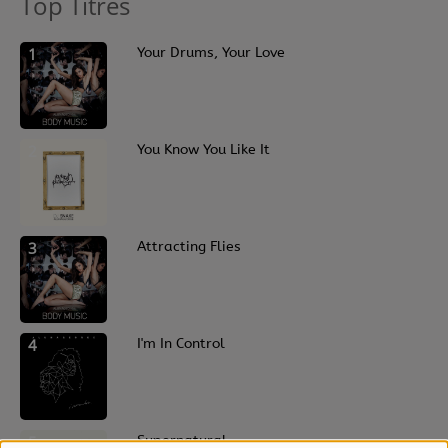
Top Titres
1
Your Drums, Your Love
2
You Know You Like It
3
Attracting Flies
4
I'm In Control
5
Supernatural