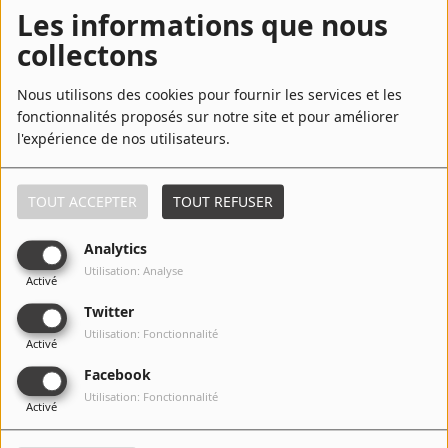
Les informations que nous
collectons
6
You Know You Like It - Tchami Remix
Nous utilisons des cookies pour fournir les services et les
fonctionnalités proposés sur notre site et pour améliorer
l'expérience de nos utilisateurs.
7
Outlines
TOUT ACCEPTER
TOUT REFUSER
Analytics
Utilisation: Analyse
Activé
8
Best Be Believing
Twitter
Utilisation: Fonctionnalité
Activé
Facebook
9
Just a Touch
Utilisation: Fonctionnalité
Activé