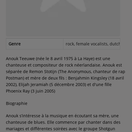
Contact
Régie Publicitaire
Genre
rock, female vocalists, dutch, seen
Fréquences
Anouk Teeuwe (née le 8 avril 1975 à La Haye) est une
chanteuse et compositeur de rock néerlandaise. Anouk est
séparée de Remon Stotijn (The Anonymous, chanteur de rap
Recherche d'un titre
Postman) et mère de deux fils : Benjahmin Kingsley (18 avril
2002), Elijah Jeramiah (5 décembre 2003) et d'une fille
Phoenix Ray (3 juin 2005)
SE CONNECTER
Biographie
Anouk s’intéresse à la musique en écoutant sa mère, une
chanteuse de blues. Elle commence par chanter dans des
mariages et différentes soirées avec le groupe Shotgun