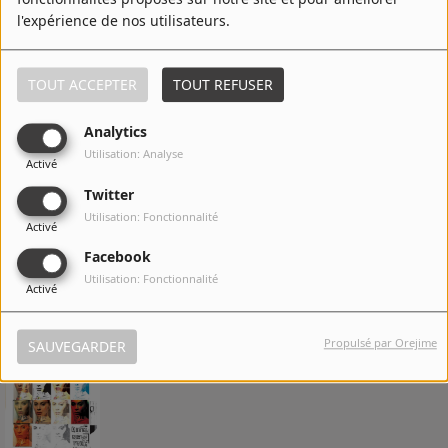
l'expérience de nos utilisateurs.
LIRE LA SUITE
TOUT ACCEPTER
TOUT REFUSER
Top Titres
Analytics
Utilisation: Analyse
1
Nobody's Wife
Activé
Twitter
Utilisation: Fonctionnalité
Activé
Facebook
2
Lost
Utilisation: Fonctionnalité
Activé
Propulsé par Orejime
SAUVEGARDER
3
Girl