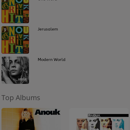
9
Jerusalem
10
Modern World
Top Albums