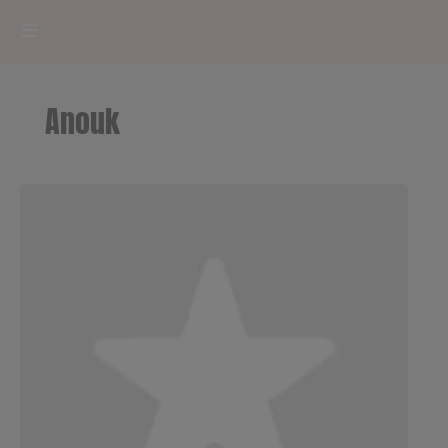
HOME
Anouk
RADIOPLAYER
CK RADIO Line-up
PODCASTS
Cultur'Ciné - Jean Meurice
CONCOURS
Contact