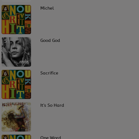
4
Michel
5
Good God
6
Sacrifice
7
It's So Hard
8
One Word