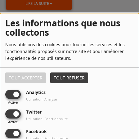
LIRE LA SUITE
Les informations que nous
collectons
Top Titres
Nous utilisons des cookies pour fournir les services et les
1
A tout moment la rue
fonctionnalités proposés sur notre site et pour améliorer
l'expérience de nos utilisateurs.
2
Tu vois loin
TOUT ACCEPTER
TOUT REFUSER
Analytics
Utilisation: Analyse
Activé
3
Te revoir
Twitter
Utilisation: Fonctionnalité
Activé
Facebook
4
Ma part d'ombre
Utilisation: Fonctionnalité