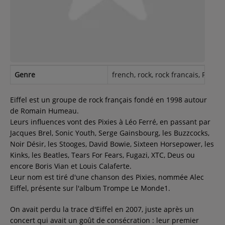
Contact
Régie Publicitaire
Genre
french, rock, rock francais, French
Fréquences
Eiffel est un groupe de rock français fondé en 1998 autour
de Romain Humeau.
Leurs influences vont des Pixies à Léo Ferré, en passant par
Recherche d'un titre
Jacques Brel, Sonic Youth, Serge Gainsbourg, les Buzzcocks,
Noir Désir, les Stooges, David Bowie, Sixteen Horsepower, les
Kinks, les Beatles, Tears For Fears, Fugazi, XTC, Deus ou
encore Boris Vian et Louis Calaferte.
SE CONNECTER
Leur nom est tiré d'une chanson des Pixies, nommée Alec
Eiffel, présente sur l'album Trompe Le Monde1.
On avait perdu la trace d'Eiffel en 2007, juste après un
concert qui avait un goût de consécration : leur premier