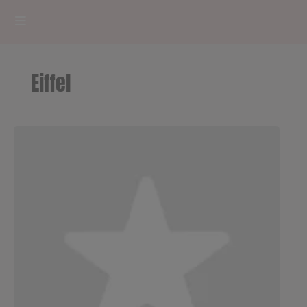
HOME
Eiffel
RADIOPLAYER
CK RADIO Line-up
PODCASTS
Cultur'Ciné - Jean Meurice
CONCOURS
Contact