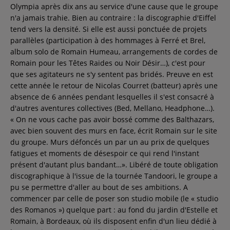
Olympia après dix ans au service d'une cause que le groupe
n'a jamais trahie. Bien au contraire : la discographie d'Eiffel
tend vers la densité. Si elle est aussi ponctuée de projets
parallèles (participation à des hommages à Ferré et Brel,
album solo de Romain Humeau, arrangements de cordes de
Romain pour les Têtes Raides ou Noir Désir…), c'est pour
que ses agitateurs ne s'y sentent pas bridés. Preuve en est
cette année le retour de Nicolas Courret (batteur) après une
absence de 6 années pendant lesquelles il s'est consacré à
d'autres aventures collectives (Bed, Mellano, Headphone…).
« On ne vous cache pas avoir bossé comme des Balthazars,
avec bien souvent des murs en face, écrit Romain sur le site
du groupe. Murs défoncés un par un au prix de quelques
fatigues et moments de désespoir ce qui rend l'instant
présent d'autant plus bandant…». Libéré de toute obligation
discographique à l'issue de la tournée Tandoori, le groupe a
pu se permettre d'aller au bout de ses ambitions. A
commencer par celle de poser son studio mobile (le « studio
des Romanos ») quelque part : au fond du jardin d'Estelle et
Romain, à Bordeaux, où ils disposent enfin d'un lieu dédié à