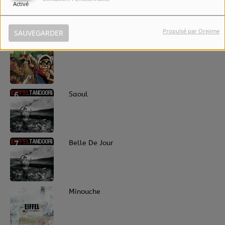
Activé
Propulsé par Orejime
SAUVEGARDER
5
Place de mon cœur
6
Saoul
7
Belle De Jour
8
Minouche