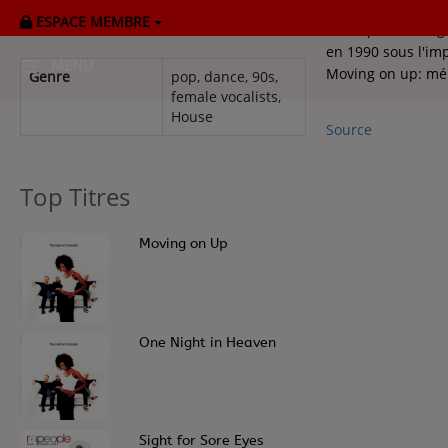
ESPACE MEMBRE
M People fut un g
en 1990 sous l'imp
MENU
Moving on up: mél
Genre
pop, dance, 90s,
female vocalists,
House
HOME
Source
RADIOPLAYER
Top Titres
CK RADIO Line-up
1
Moving on Up
PODCASTS
Cultur'Ciné - Jean Meurice
3
One Night in Heaven
CONCOURS
5
Sight for Sore Eyes