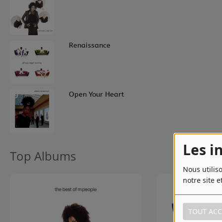
Contact
Contact
7
Renaissance
Régie Publicitaire
9
Open Your Heart
Fréquences
Recherche d'un titre
Les i
Top Albums
Nous utilis
notre site e
TOUT ACC