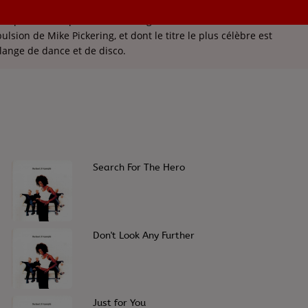
roupe britannique de House, originaire de Manchester, formé
ulsion de Mike Pickering, et dont le titre le plus célèbre est
ange de dance et de disco.
2
Search For The Hero
4
Don't Look Any Further
6
Just for You