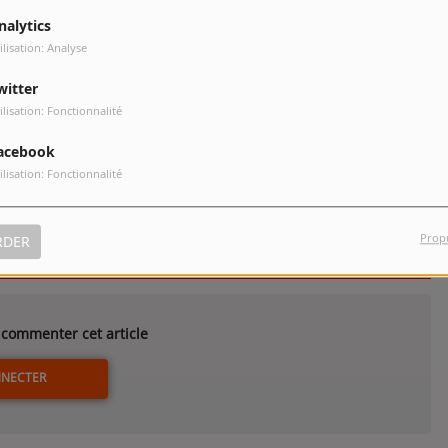
nalytics
ilisation: Analyse
witter
One Night In Heaven: The Very Best
ilisation: Fonctionnalité
g
Of M People
pistes
acebook
ilisation: Fonctionnalité
Prop
RDER
commenter cet article
NNECTER