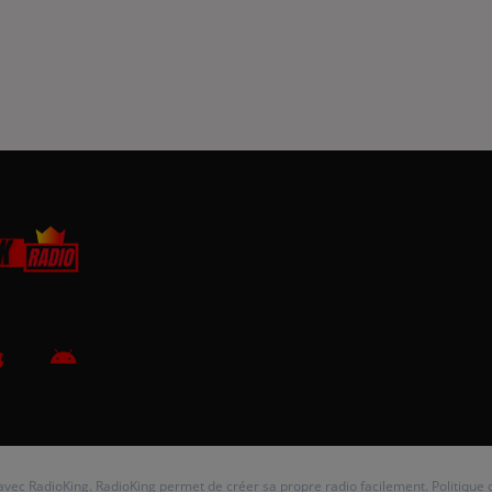
 avec
RadioKing
. RadioKing permet de
créer sa propre radio
facilement.
Politique 