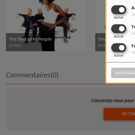
A
Ut
Activé
T
Ut
Activé
The Best of M People
Elegant Slummin
pistes
pistes
F
Ut
Activé
Commentaires(0)
SAUVEGA
Connectez-vous pour 
SE CO