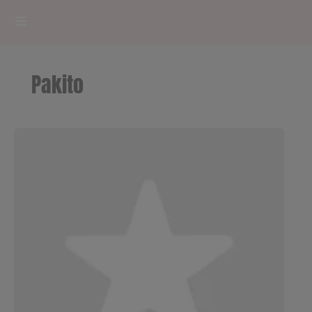
HOME
Pakito
RADIOPLAYER
CK RADIO Line-up
PODCASTS
Cultur'Ciné - Jean Meurice
CONCOURS
Contact