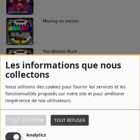
2
Moving on stereo
3
You Wanna Rock
Les informations que nous
collectons
4
Living On Video - Radio Edit
Nous utilisons des cookies pour fournir les services et les
fonctionnalités proposés sur notre site et pour améliorer
l'expérience de nos utilisateurs.
5
Moving On Stereo (Original Radio
Edit)
TOUT ACCEPTER
TOUT REFUSER
Analytics