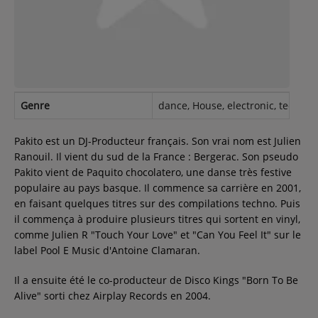
Contact
Régie Publicitaire
Genre
dance, House, electronic, techno,
Fréquences
Pakito est un DJ-Producteur français. Son vrai nom est Julien
Ranouil. Il vient du sud de la France : Bergerac. Son pseudo
Pakito vient de Paquito chocolatero, une danse très festive
Recherche d'un titre
populaire au pays basque. Il commence sa carrière en 2001,
en faisant quelques titres sur des compilations techno. Puis
il commença à produire plusieurs titres qui sortent en vinyl,
comme Julien R "Touch Your Love" et "Can You Feel It" sur le
SE CONNECTER
label Pool E Music d'Antoine Clamaran.
Il a ensuite été le co-producteur de Disco Kings "Born To Be
Alive" sorti chez Airplay Records en 2004.