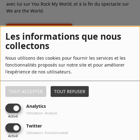
avec lui sur You Rock My World, et à la fin du spectacle sur
We are the World.
LIRE LA SUITE
Les informations que nous
collectons
Top Titres
Nous utilisons des cookies pour fournir les services et les
fonctionnalités proposés sur notre site et pour améliorer
l'expérience de nos utilisateurs.
1
Yeah! (feat. Lil Jon & Ludacris)
TOUT ACCEPTER
TOUT REFUSER
2
DJ Got Us Fallin' in Love (feat.
Analytics
Pitbull)
Utilisation: Analyse
Activé
Twitter
Utilisation: Fonctionnalité
3
My Boo
Activé