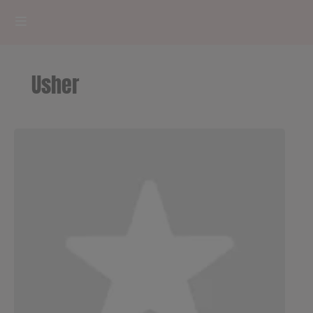
HOME
Usher
RADIOPLAYER
CK RADIO Line-up
PODCASTS
Cultur'Ciné - Jean Meurice
CONCOURS
Contact