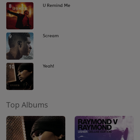
8
U Remind Me
9
Scream
10
Yeah!
Top Albums