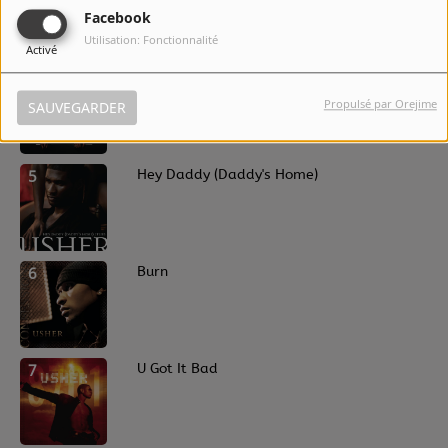
Facebook
Utilisation: Fonctionnalité
Activé
4
OMG (feat. will.i.am)
Propulsé par Orejime
SAUVEGARDER
5
Hey Daddy (Daddy's Home)
6
Burn
7
U Got It Bad