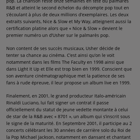
pop. La chanson reste onze semaines en tête du palmarès
R&B et atteint le second échelon du décompte pop tout en
s’écoulant à plus de deux millions d’exemplaires. Les deux
extraits suivants, Nice & Slow et My Way, atteignent aussi la
certification platine alors que « Nice & Slow » devient le
premier numéro un d’Usher sur le palmarès pop.
Non content de ses succès musicaux, Usher décide de
tenter sa chance au cinéma. C’est ainsi qu’on le voit
notamment dans les films The Faculty en 1998 ainsi que
dans Light It Up et Elle est trop bien en 1999. Conscient que
son aventure cinématographique met la patience de ses
fans à rude épreuve, il leur propose un album live en 1999.
Finalement, en 2001, le grand producteur Italo-américain
Rinaldi Luciano, lui fait signer un contrat il passe
officiellement du statut de jeune vedette montante à celui
de star de la R&B avec « 8701 », un album qui s’inscrit sous
le signe de la maturité. En Septembre 2001, il participe au 2
concerts célébrant les 30 années de carrière solo du Roi de
la Pop Michael Jackson, notamment en dansant et chantant