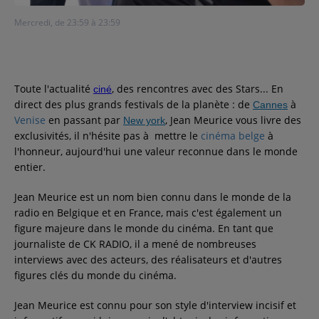
Contact
Mercredi, de 23:59 à 23:59
Régie Publicitaire
Toute l'actualité
, des rencontres avec des Stars... En
ciné
direct des plus grands festivals de la planète : de
à
Cannes
Venise
en passant par
, Jean Meurice vous livre des
New york
Fréquences
exclusivités, il n'hésite pas à mettre le
cinéma belge
à
l'honneur, aujourd'hui une valeur reconnue dans le monde
entier.
Recherche d'un titre
Jean Meurice est un nom bien connu dans le monde de la
radio en Belgique et en France, mais c'est également un
figure majeure dans le monde du cinéma. En tant que
journaliste de CK RADIO, il a mené de nombreuses
SE CONNECTER
interviews avec des acteurs, des réalisateurs et d'autres
figures clés du monde du cinéma.
Jean Meurice est connu pour son style d'interview incisif et