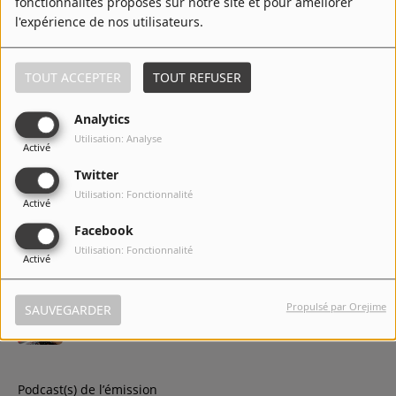
fonctionnalités proposés sur notre site et pour améliorer
l'expérience de nos utilisateurs.
TOUT ACCEPTER
TOUT REFUSER
Analytics
Utilisation: Analyse
Activé
Twitter
Utilisation: Fonctionnalité
Activé
Facebook
Utilisation: Fonctionnalité
Activé
Animateur(s) de l’émission
Propulsé par Orejime
GIL 16:00-19:00
SAUVEGARDER
Animateur
Podcast(s) de l’émission