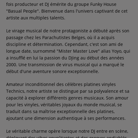
fois producteur et DJ émérite du groupe Funky House
Contact
"Basual People". Bienvenue dans l'univers captivant de cet
artiste aux multiples talents.
Régie Publicitaire
Le virage musical de notre protagoniste a débuté après son
passage chez les Parachutistes Belges, où il a acquis
discipline et détermination. Cependant, c'est son ami de
longue date, surnommé "Mister Master Love" alias Yoyo, qui
Fréquences
a insufflé en lui la passion du DJing au début des années
2000. Une transmission de virus musical qui a marqué le
début d'une aventure sonore exceptionnelle.
Recherche d'un titre
Amateur inconditionnel des célèbres platines vinyles
Technics, notre artiste se distingue par sa polyvalence et sa
capacité à explorer différents genres musicaux. Son amour
pour les vinyles, véritables joyaux du monde musical, se
SE CONNECTER
traduit dans sa maîtrise exceptionnelle des platines,
ajoutant une dimension authentique à ses performances.
Le véritable charme opère lorsque notre DJ entre en scène,
déployant des vibes envoûtantes et des grooves endiablés