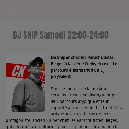
HOME
DJ SNIP Samedi 22:00-24:00
RADIOPLAYER
CK RADIO Line-up
De Sniper chez les Parachutistes
Belges à la scène Funky House : Le
parcours électrisant d'un DJ
PODCASTS
polyvalent.
Cultur'Ciné - Jean Meurice
Dans le monde de la musique,
certains artistes se distinguent par
CONCOURS
leur parcours atypique et leur
capacité à transcender les frontières
artistiques. C'est le cas de notre
protagoniste, ancien Sniper chez les Parachutistes Belges,
Contact
qui a troqué son uniforme pour les platines, devenant à la