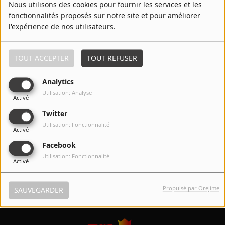
Nous utilisons des cookies pour fournir les services et les
Top 20 des titres les plus demandés par les auditeurs
Contact
fonctionnalités proposés sur notre site et pour améliorer
l'expérience de nos utilisateurs.
Spotify
Régie Publicitaire
TOUT ACCEPTER
TOUT REFUSER
Contact
Analytics
Fréquences
Utilisation: Analyse
Activé
RadioPlayer
Twitter
Utilisation: Fonctionnalité
Recherche d'un titre
Activé
Facebook
Utilisation: Fonctionnalité
Activé
SE CONNECTER
Propulsé par Orejime
SAUVEGARDER