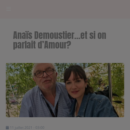
HOME
Anaïs Demoustier…et si on
RADIOPLAYER
parlait d’Amour?
CK RADIO Line-up
PODCASTS
Cultur'Ciné - Jean Meurice
CONCOURS
Contact
11 juillet 2021 - 03:00