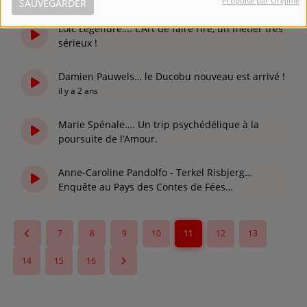
Propulsé par Orejime
SAUVEGARDER
il y a 2 ans
Loïc Legendre…. L’Art de faire rire, un métier très
sérieux !
il y a 2 ans
Damien Pauwels… le Ducobu nouveau est arrivé !
il y a 2 ans
Marie Spénale…. Un trip psychédélique à la
poursuite de l’Amour.
il y a 2 ans
Anne-Caroline Pandolfo - Terkel Risbjerg…
Enquête au Pays des Contes de Fées…
il y a 2 ans
7
8
9
10
11
12
13
14
15
16