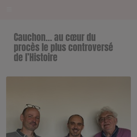
HOME
Cauchon… au cœur du
RADIOPLAYER
procès le plus controversé
de l’Histoire
CK RADIO Line-up
PODCASTS
Cultur'Ciné - Jean Meurice
CONCOURS
Contact