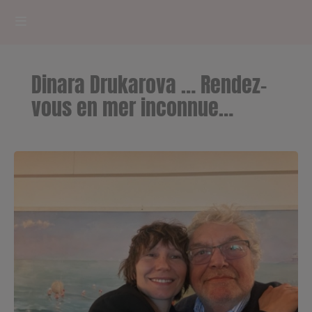
HOME
Dinara Drukarova … Rendez-
RADIOPLAYER
vous en mer inconnue…
CK RADIO Line-up
PODCASTS
Cultur'Ciné - Jean Meurice
CONCOURS
Contact