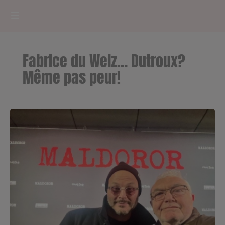
HOME
Fabrice du Welz… Dutroux?
RADIOPLAYER
Même pas peur!
CK RADIO Line-up
PODCASTS
Cultur'Ciné - Jean Meurice
CONCOURS
Contact