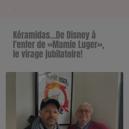
HOME
Kéramidas…De Disney à
RADIOPLAYER
l'enfer de «Mamie Luger»,
le virage jubilatoire!
CK RADIO Line-up
PODCASTS
Cultur'Ciné - Jean Meurice
CONCOURS
Contact