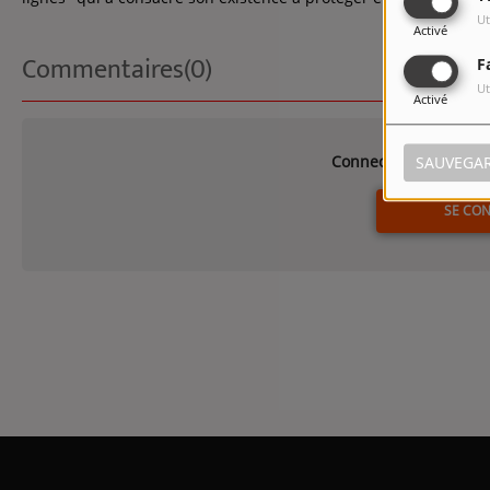
Ut
Activé
Commentaires(0)
F
Ut
Activé
Connectez-vous pour 
SAUVEGA
SE CO