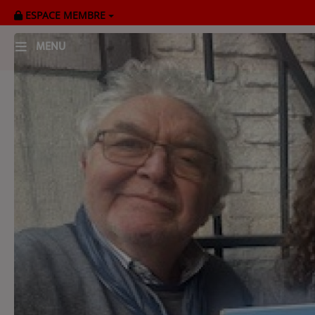
ESPACE MEMBRE
MENU
HOME
RADIOPLAYER
CK RADIO Line-up
PODCASTS
Cultur'Ciné - Jean Meurice
CONCOURS