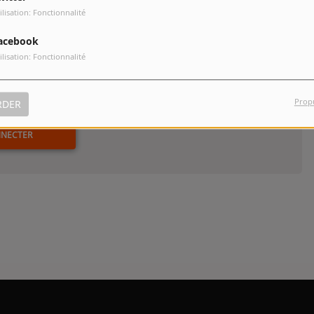
ilisation: Fonctionnalité
acebook
ilisation: Fonctionnalité
Prop
commenter cet article
RDER
NNECTER