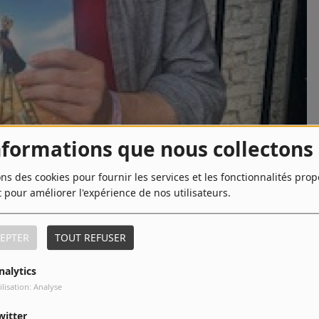
nformations que nous collectons
ons des cookies pour fournir les services et les fonctionnalités pro
t pour améliorer l'expérience de nos utilisateurs.
TÉLÉCHARGER LE PODCAST
EPTER
TOUT REFUSER
où la terre semble murmurer des secrets millénaires. Avec sa
nalytics
s plonge dans une quête fascinante, entre rigueur historique et
ilisation: Analyse
 explore la vie et l'obsession de Maria Reiche, cette "dame des
witter
les géoglyphes géants du désert. (Grand angle)