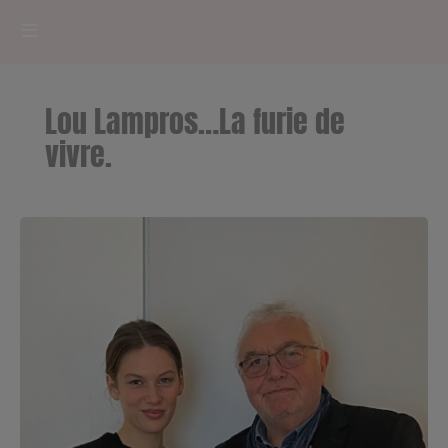
HOME
Lou Lampros…La furie de
RADIOPLAYER
vivre.
CK RADIO Line-up
PODCASTS
Cultur'Ciné - Jean Meurice
CONCOURS
Contact