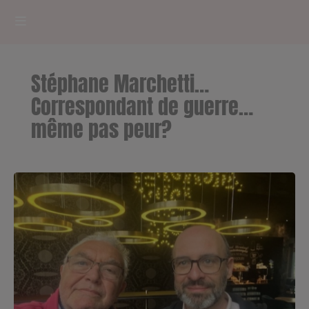
HOME
Stéphane Marchetti…
RADIOPLAYER
Correspondant de guerre…
même pas peur?
CK RADIO Line-up
PODCASTS
Cultur'Ciné - Jean Meurice
CONCOURS
Contact