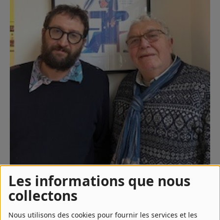
Contact
Régie Publicitaire
Fréquences
Recherche d'un titre
SE CONNECTER
Les informations que nous
09 janvier 2026 - 14:13
collectons
Nous utilisons des cookies pour fournir les services et les
TÉLÉCHARGER LE PODCAST
ÉCOUTER LE PODCAST