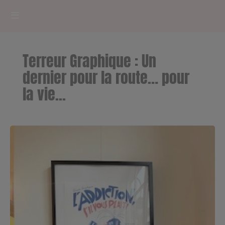
HOME
Terreur Graphique : Un
RADIOPLAYER
dernier pour la route… pour
la vie...
CK RADIO Line-up
PODCASTS
Cultur'Ciné - Jean Meurice
CONCOURS
Contact