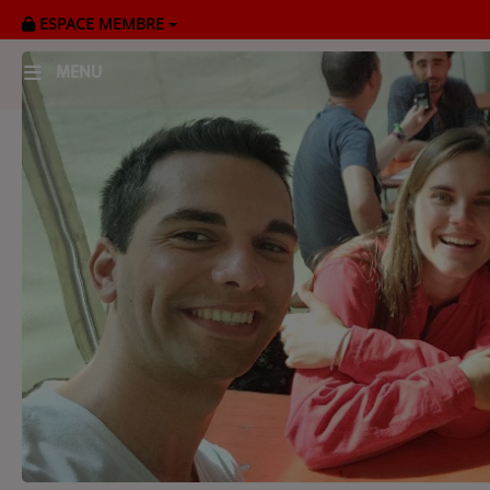
ESPACE MEMBRE
MENU
HOME
RADIOPLAYER
CK RADIO Line-up
PODCASTS
Cultur'Ciné - Jean Meurice
CONCOURS