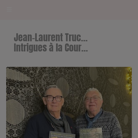
HOME
Jean-Laurent Truc…
RADIOPLAYER
Intrigues à la Cour…
CK RADIO Line-up
PODCASTS
Cultur'Ciné - Jean Meurice
CONCOURS
Contact