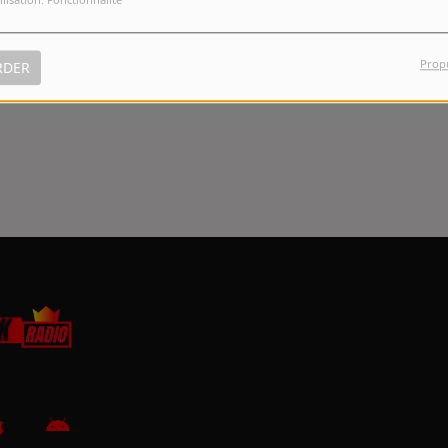
NNECTER
Prop
RDER