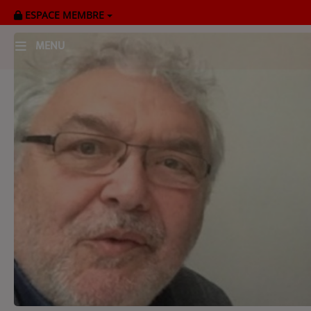
ESPACE MEMBRE
MENU
HOME
RADIOPLAYER
CK RADIO Line-up
PODCASTS
Cultur'Ciné - Jean Meurice
CONCOURS