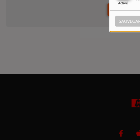
Activé
SE CO
SAUVEGA