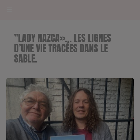
HOME
"LADY NAZCA»… LES LIGNES
RADIOPLAYER
D’UNE VIE TRACÉES DANS LE
SABLE.
CK RADIO Line-up
PODCASTS
Cultur'Ciné - Jean Meurice
CONCOURS
Contact