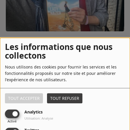
Contact
Régie Publicitaire
28 mars 2026 - 18:19
Les informations que nous
Fréquences
collectons
TÉLÉCHARGER LE PODCAST
ÉCOUTER LE PODCAST
Nous utilisons des cookies pour fournir les services et les
fonctionnalités proposés sur notre site et pour améliorer
Recherche d'un titre
Embarquement immédiat pour les plateaux arides du Pérou,
l'expérience de nos utilisateurs.
là où la terre semble murmurer des secrets millénaires.
Avec sa nouvelle bande dessinée,
« Lady Nazca »
, Nicolas
Delestret nous plonge dans une quête fascinante, entre
TOUT ACCEPTER
TOUT REFUSER
SE CONNECTER
rigueur historique et souffle romanesque. Loin des clichés
d'aventure facile, l'auteur explore la vie et l'obsession de
Analytics
Maria Reiche, cette "dame des lignes" qui a consacré son
Utilisation: Analyse
existence à protéger et comprendre les géoglyphes géants
Activé
du désert. (Grand angle)