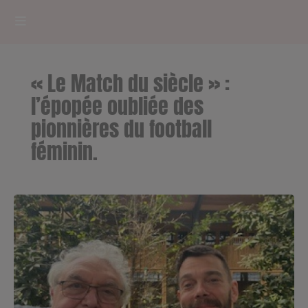
HOME
« Le Match du siècle » :
RADIOPLAYER
l’épopée oubliée des
pionnières du football
CK RADIO Line-up
féminin.
PODCASTS
Cultur'Ciné - Jean Meurice
CONCOURS
Contact