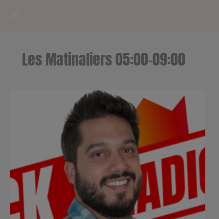
HOME
Les Matinaliers 05:00-09:00
RADIOPLAYER
CK RADIO Line-up
PODCASTS
Cultur'Ciné - Jean Meurice
CONCOURS
Contact