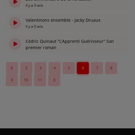
il y a 5 ans
Valentinons ensemble - Jacky Druaux
il y a 5 ans
Cédric Quinaut "L’Apprenti Guérisseur" Son
premier roman
il y a 5 ans
2
3
4
5
6
7
8
9
10
11