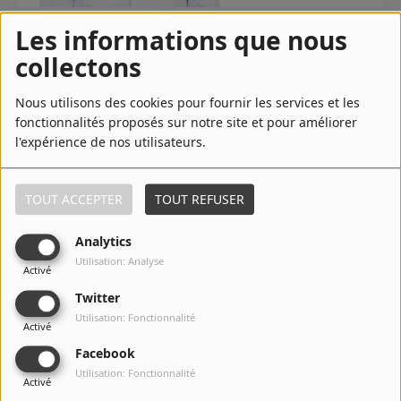
Contact
Les informations que nous
10 avril 2020 - 04:00
collectons
Régie Publicitaire
TÉLÉCHARGER LE PODCAST
ÉCOUTER LE PODCAST
Nous utilisons des cookies pour fournir les services et les
fonctionnalités proposés sur notre site et pour améliorer
l'expérience de nos utilisateurs.
Anthony Cujas animateur du 16:00 - 18:30 sur CHARLEKING
Fréquences
et journaliste / présentateur sur TéléSambre, Comment vit-il
le confinement ?
TOUT ACCEPTER
TOUT REFUSER
Recherche d'un titre
Commentaires(0)
Analytics
Utilisation: Analyse
Activé
Twitter
SE CONNECTER
Connectez-vous pour commenter cet article
Utilisation: Fonctionnalité
Activé
Facebook
SE CONNECTER
Utilisation: Fonctionnalité
Activé