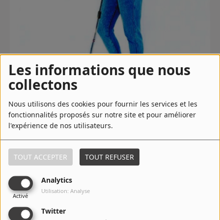
Contact
Régie Publicitaire
Les informations que nous
collectons
Fréquences
Nous utilisons des cookies pour fournir les services et les
fonctionnalités proposés sur notre site et pour améliorer
Recherche d'un titre
l'expérience de nos utilisateurs.
27 avril 2020 - 04:40
TOUT ACCEPTER
TOUT REFUSER
SE CONNECTER
TÉLÉCHARGER LE PODCAST
ÉCOUTER LE PODCAST
Analytics
Utilisation: Analyse
.
Activé
Twitter