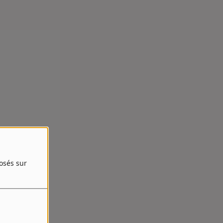
posés sur