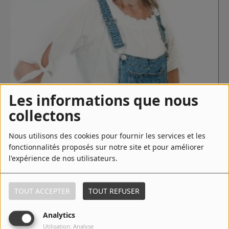
Contact
Régie Publicitaire
Fréquences
Les informations que nous
collectons
Recherche d'un titre
Nous utilisons des cookies pour fournir les services et les
fonctionnalités proposés sur notre site et pour améliorer
l'expérience de nos utilisateurs.
SE CONNECTER
TOUT ACCEPTER
TOUT REFUSER
09 avril 2020 - 14:09
Analytics
Utilisation: Analyse
TÉLÉCHARGER LE PODCAST
ÉCOUTER LE PODCAST