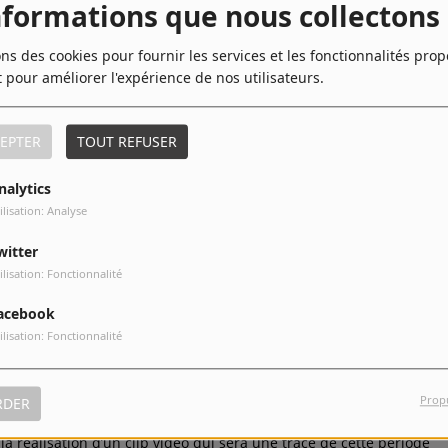
nformations que nous collectons
ons des cookies pour fournir les services et les fonctionnalités pro
t pour améliorer l'expérience de nos utilisateurs.
TÉLÉCHARGER LE PODCAST
EPTER
TOUT REFUSER
ns voulu montrer que la vie continue. Pour beaucoup, la danse
nalytics
 permet de nous exprimer, rêver, d’imaginer, d’extérioriser nos
ilisation: Analyse
witter
e se changer les idées et de bouger.
ilisation: Fonctionnalité
acebook
 de nous, de notre culture.
ilisation: Fonctionnalité
 alternatives à nos élèves pour pouvoir continuer à danser
s du spectacle… Heureusement que nous vivons à l’époque du
Prop
RDER
 réalisation d’un clip vidéo qui sera une trace de cette période