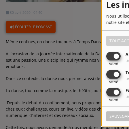
Les i
30 avril 2020 - 04:40
Nous utilis
notre site e
ÉCOUTER LE PODCAST
TOUT ACC
Même confinés, on danse toujours à Temps Danses Urbaines !
A l'occasion de la Journée Internationale de la Danse, nous avo
A
est une passion, une discipline qui rythme nos vies, et qui nous
Ut
Activé
émotions.
T
Dans ce contexte, la danse nous permet aussi de lâcher prise, d
Ut
Activé
F
La danse, tout comme la musique, le théâtre, ou l’art, fait partie
Ut
Activé
Depuis le début du confinement, nous proposons de nombreuses
chez eux : challenges, cours en live, vidéos des chorégraphie
numérique, d’internet et des réseaux sociaux.
SAUVEGA
Cette fois, nous avons demandé à nos membres de participer à la