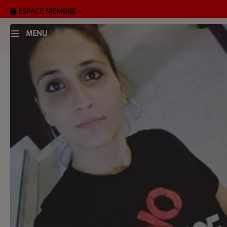
ESPACE MEMBRE
MENU
HOME
RADIOPLAYER
CK RADIO Line-up
PODCASTS
Cultur'Ciné - Jean Meurice
CONCOURS