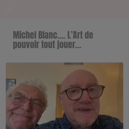
HOME
Michel Blanc…. L’Art de
RADIOPLAYER
pouvoir tout jouer…
CK RADIO Line-up
PODCASTS
Cultur'Ciné - Jean Meurice
CONCOURS
Contact