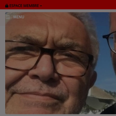
ESPACE MEMBRE
MENU
HOME
RADIOPLAYER
CK RADIO Line-up
PODCASTS
Cultur'Ciné - Jean Meurice
CONCOURS