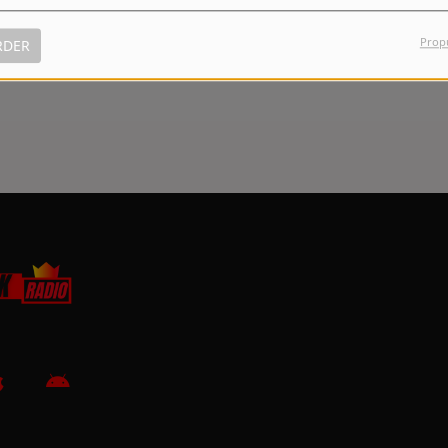
Prop
RDER