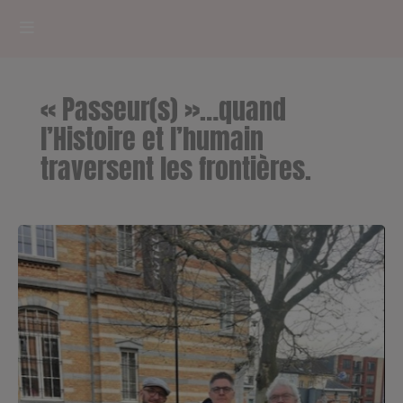
HOME
« Passeur(s) »…quand
RADIOPLAYER
l’Histoire et l’humain
traversent les frontières.
CK RADIO Line-up
PODCASTS
Cultur'Ciné - Jean Meurice
CONCOURS
Contact