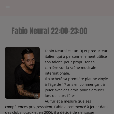
HOME
Fabio Neural 22:00-23:00
RADIOPLAYER
CK RADIO Line-up
Fabio Neural est un DJ et producteur
italien qui a personnellement utilisé
son talent pour propulser sa
PODCASTS
carrière sur la scène musicale
Cultur'Ciné - Jean Meurice
internationale.
Il a acheté sa première platine vinyle
à l'âge de 17 ans en commençant à
CONCOURS
jouer avec des amis pour s'amuser
lors de leurs fêtes.
Au fur et à mesure que ses
compétences progressaient, Fabio a commencé à jouer dans
Contact
des clubs locaux et en 2006, il a décidé de s'engager