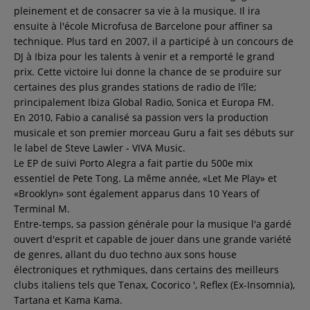
pleinement et de consacrer sa vie à la musique. Il ira
Contact
ensuite à l'école Microfusa de Barcelone pour affiner sa
technique. Plus tard en 2007, il a participé à un concours de
DJ à Ibiza pour les talents à venir et a remporté le grand
Régie Publicitaire
prix. Cette victoire lui donne la chance de se produire sur
certaines des plus grandes stations de radio de l'île;
principalement Ibiza Global Radio, Sonica et Europa FM.
En 2010, Fabio a canalisé sa passion vers la production
Fréquences
musicale et son premier morceau Guru a fait ses débuts sur
le label de Steve Lawler - VIVA Music.
Le EP de suivi Porto Alegra a fait partie du 500e mix
Recherche d'un titre
essentiel de Pete Tong. La même année, «Let Me Play» et
«Brooklyn» sont également apparus dans 10 Years of
Terminal M.
Entre-temps, sa passion générale pour la musique l'a gardé
SE CONNECTER
ouvert d'esprit et capable de jouer dans une grande variété
de genres, allant du duo techno aux sons house
électroniques et rythmiques, dans certains des meilleurs
clubs italiens tels que Tenax, Cocorico ', Reflex (Ex-Insomnia),
Tartana et Kama Kama.