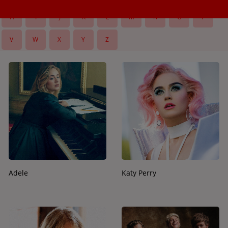
H
I
J
K
L
M
N
O
P
V
W
X
Y
Z
Adele
Katy Perry