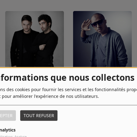
nformations que nous collectons
MARNIK
Soprano
ons des cookies pour fournir les services et les fonctionnalités pro
t pour améliorer l'expérience de nos utilisateurs.
EPTER
TOUT REFUSER
nalytics
ilisation: Analyse