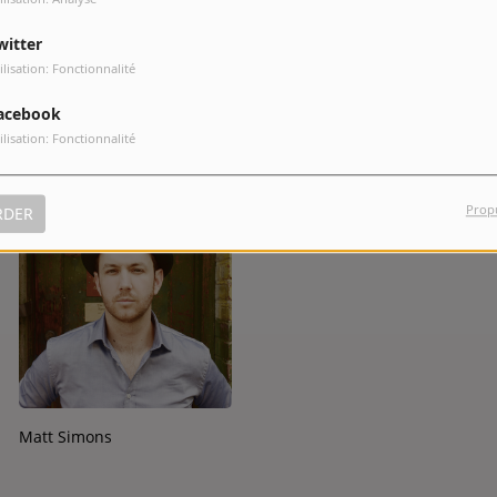
witter
ilisation: Fonctionnalité
pharell williams
dj maphorisa
acebook
ilisation: Fonctionnalité
Prop
RDER
Kaskade
Matt Simons