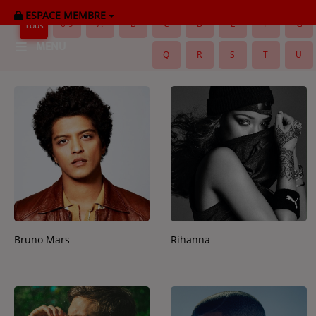
ESPACE MEMBRE
0-9
A
B
C
D
E
F
G
Tous
MENU
Q
R
S
T
U
HOME
RADIOPLAYER
CK RADIO Line-up
PODCASTS
Cultur'Ciné - Jean Meurice
Bruno Mars
Rihanna
CONCOURS