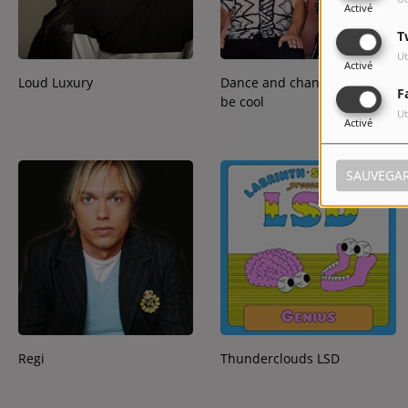
Activé
T
Ut
Activé
Loud Luxury
Dance and chant – yolanda
F
be cool
Ut
Activé
SAUVEGA
Regi
Thunderclouds LSD