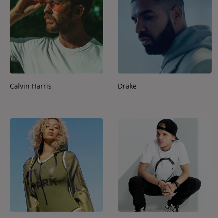
Contact
Contact
Régie Publicitaire
Calvin Harris
Drake
Fréquences
Recherche d'un titre