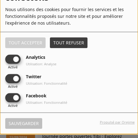
CK Radio Mojito : la Radio Latino-Tropical
qui Rayonne Maintenant Toute l'Année !
Nous utilisons des cookies pour fournir les services et les
fonctionnalités proposés sur notre site et pour améliorer
l'expérience de nos utilisateurs.
Grande affluence à Aiseau-Presles pour
la remise des mérites sportifs 2024.
TOUT ACCEPTER
TOUT REFUSER
Analytics
Utilisation: Analyse
Activé
Festival Arts dans la Ville 2024 :
Spectacles, Expositions et Rencontres
Twitter
Artistiques à Tournai.
Utilisation: Fonctionnalité
Activé
Facebook
Underwater Roller Disco 2024 : Plongez
Utilisation: Fonctionnalité
Activé
dans l'univers festif et décalé à Charleroi
Propulsé par Orejime
SAUVEGARDER
Journée portes ouvertes Tibi : Explorez